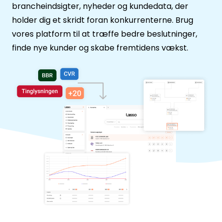
brancheindsigter, nyheder og kundedata, der
Enreach Campaigns
API-dokumentation
Lasso.dk
holder dig et skridt foran konkurrenterne. Brug
vores platform til at træffe bedre beslutninger,
webCRM
Datakilder
finde nye kunder og skabe fremtidens vækst.
LeadDesk
SuperOffice
Monday
Zoho CRM
Se alle værktøjer