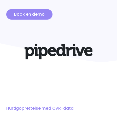
Enreach Campaigns
API-dokumentation
Lasso.dk
Book en demo
webCRM
Datakilder
LeadDesk
SuperOffice
Monday
Zoho CRM
Se alle værktøjer
Hurtigoprettelse med CVR-data