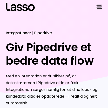
Løsninger
Integrationer | Pipedrive
Sales
Integrationer
Giv Pipedrive et
Markedsdata
Adversus
Viden og Hjælp
bedre data flow
Finans
Dynamics 365
Artikler
Om Lasso
Revision
HubSpot
Ordbog
Om Lasso
Log ind
Med en integration er du sikker på, at
Data API
Pipedrive
Kundecases
Mød kunderne
datastrømmen i Pipedrive altid er frisk.
Integrationen sørger nemlig for, at dine lead- og
Live Nummer
Salesforce
Helpdesk
Partnere
kundedata altid er opdaterede – i realtid og helt
Se alle værktøjer
Enreach Outbound
Teknisk support
Kontakt os
automatisk.