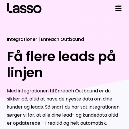
Løsninger
Integrationer | Enreach Outbound
Sales
Integrationer
Få flere leads på
Markedsdata
Adversus
Viden og Hjælp
linjen
Finans
Dynamics 365
Artikler
Om Lasso
Revision
HubSpot
Ordbog
Om Lasso
Log ind
Med integrationen til Enreach Outbound er du
Data API
Pipedrive
Kundecases
Mød kunderne
sikker på, altid at have de nyeste data om dine
kunder og leads. Så snart du har sat integrationen
Live Nummer
Salesforce
Helpdesk
Partnere
sørger vi for, at alle dine lead- og kundedata altid
Se alle værktøjer
Enreach Outbound
Teknisk support
Kontakt os
er opdaterede – i realtid og helt automatisk.