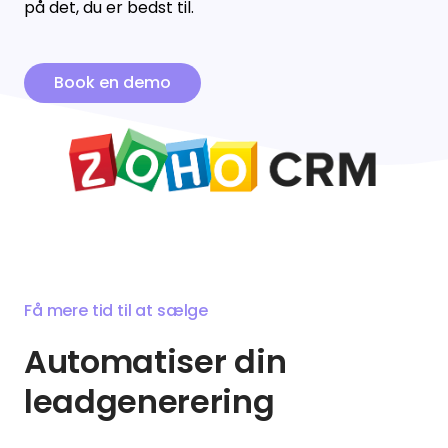
på det, du er bedst til.
Enreach Campaigns
API-dokumentation
Lasso.dk
webCRM
Datakilder
Book en demo
LeadDesk
SuperOffice
Monday
Zoho CRM
Få mere tid til at sælge
Se alle værktøjer
Automatiser din
leadgenerering