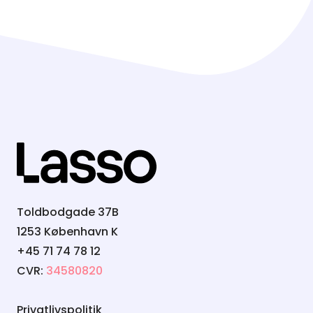
Toldbodgade 37B
1253 København K
+45 71 74 78 12
CVR:
34580820
Privatlivspolitik