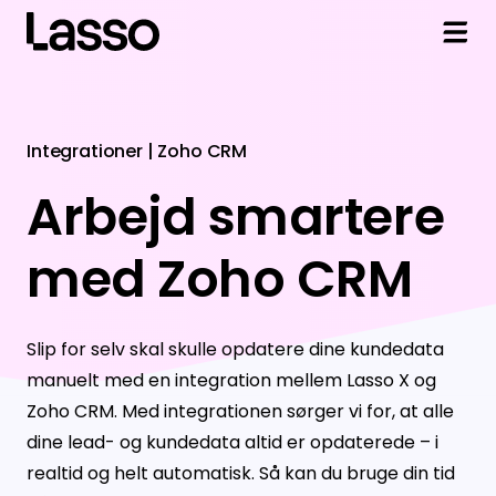
Løsninger
Integrationer | Zoho CRM
Sales
Integrationer
Arbejd smartere
Markedsdata
Adversus
Viden og Hjælp
med Zoho CRM
Finans
Dynamics 365
Artikler
Om Lasso
Revision
HubSpot
Ordbog
Om Lasso
Log ind
Slip for selv skal skulle opdatere dine kundedata
Data API
Pipedrive
Kundecases
Mød kunderne
manuelt med en integration mellem Lasso X og
Zoho CRM. Med integrationen sørger vi for, at alle
Live Nummer
Salesforce
Helpdesk
Partnere
dine lead- og kundedata altid er opdaterede – i
Se alle værktøjer
Enreach Outbound
Teknisk support
Kontakt os
realtid og helt automatisk. Så kan du bruge din tid