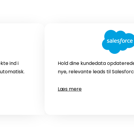
kte ind i
Hold dine kundedata opdaterede 
automatisk.
nye, relevante leads til Salesfor
Læs mere