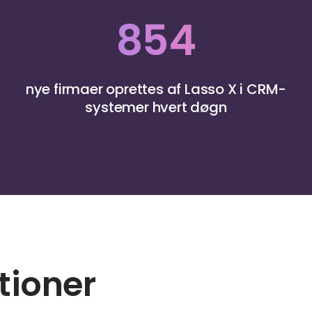
854
nye firmaer oprettes af Lasso X i CRM-
systemer hvert døgn
tioner