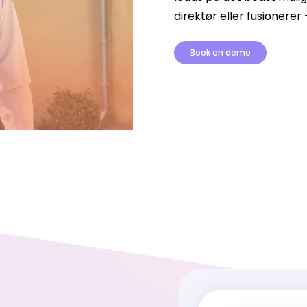
direktør eller fusionerer 
Book en demo