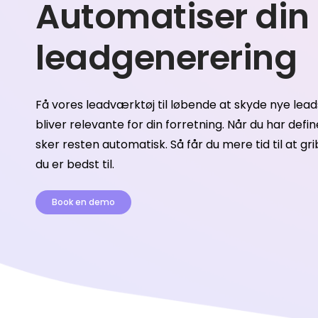
Automatiser din
leadgenerering
Få vores leadværktøj til løbende at skyde nye lead
bliver relevante for din forretning. Når du har def
sker resten automatisk. Så får du mere tid til at gr
du er bedst til.
Book en demo