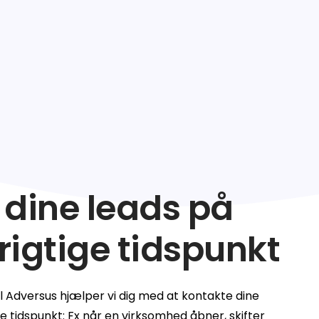
asso.dk
atis opslag i dansk erhvervsliv
am
on
a
 dine leads på
 rigtige tidspunkt
il Adversus hjælper vi dig med at kontakte dine
e tidspunkt: Fx når en virksomhed åbner, skifter