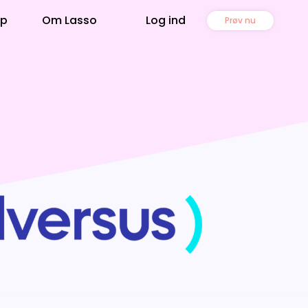
lp
Om Lasso
Log ind
Prøv nu
m Lasso
ningstagere
gget på data, udviklet af
ennesker
ød kunderne
regnskabsord
t gode selskab
artnere
asso
ammen kan vi mere
ontakt os
ge
 sidder klar - ring 7174 7812