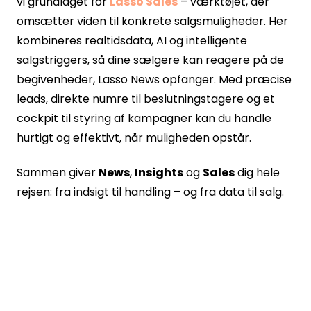
vi grundlaget for
Lasso Sales
– værktøjet, der
omsætter viden til konkrete salgsmuligheder. Her
kombineres realtidsdata, AI og intelligente
salgstriggers, så dine sælgere kan reagere på de
begivenheder,
Lasso News
opfanger. Med præcise
leads, direkte numre til beslutningstagere og et
cockpit til styring af kampagner kan du handle
hurtigt og effektivt, når muligheden opstår.
Sammen giver
News
,
Insights
og
Sales
dig hele
rejsen: fra indsigt til handling – og fra data til salg.