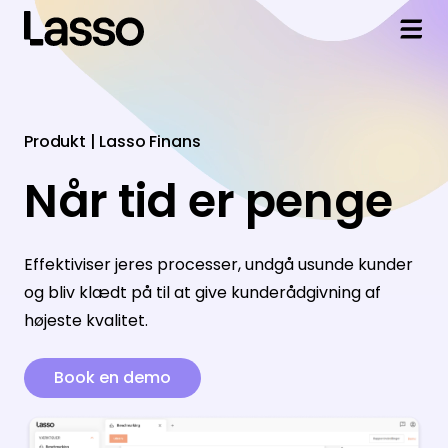
Løsninger
Sales
Integrationer
Produkt | Lasso Finans
Når tid er penge
Markedsdata
Adversus
Viden og Hjælp
Finans
Dynamics 365
Artikler
Om Lasso
Effektiviser jeres processer, undgå usunde kunder
Revision
HubSpot
Ordbog
Om Lasso
Log ind
og bliv klædt på til at give kunderådgivning af
højeste kvalitet.
Data API
Pipedrive
Kundecases
Mød kunderne
Book en demo
Live Nummer
Salesforce
Helpdesk
Partnere
Se alle værktøjer
Enreach Outbound
Teknisk support
Kontakt os