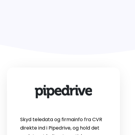
asso.dk
atis opslag i dansk erhvervsliv
am
on
a
Skyd teledata og firmainfo fra CVR
direkte ind i Pipedrive, og hold det