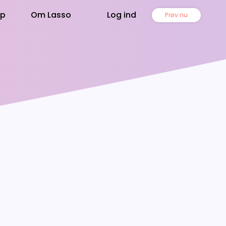
lp
Om Lasso
Log ind
Prøv nu
m Lasso
ningstagere
gget på data, udviklet af
ennesker
ød kunderne
regnskabsord
t gode selskab
artnere
asso
ammen kan vi mere
ontakt os
ge
 sidder klar - ring 7174 7812