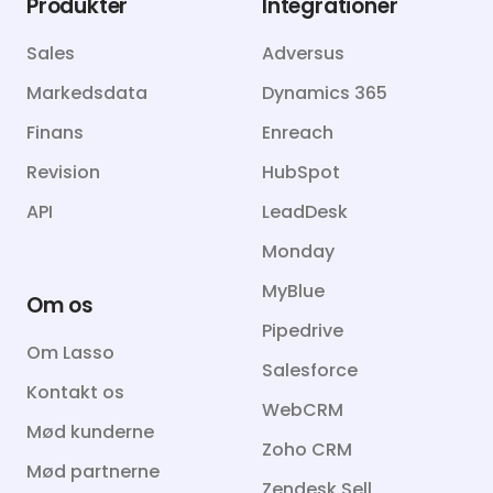
Produkter
Integrationer
Sales
Adversus
Markedsdata
Dynamics 365
Finans
Enreach
Revision
HubSpot
API
LeadDesk
Monday
MyBlue
Om os
Pipedrive
Om Lasso
Salesforce
Kontakt os
WebCRM
Mød kunderne
Zoho CRM
Mød partnerne
Zendesk Sell