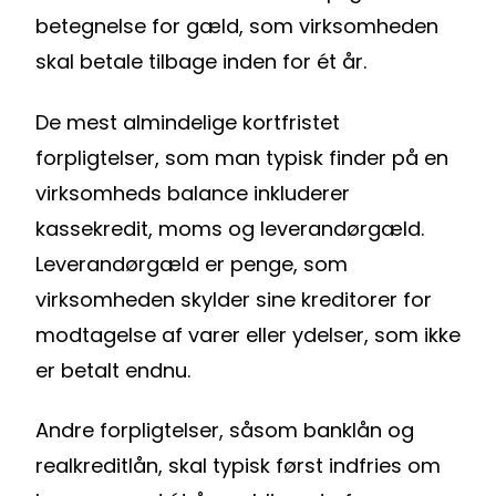
betegnelse for gæld, som virksomheden
Enreach Campaigns
API-dokumentation
Lasso.dk
skal betale tilbage inden for ét år.
webCRM
Datakilder
De mest almindelige kortfristet
LeadDesk
forpligtelser, som man typisk finder på en
SuperOffice
virksomheds balance inkluderer
kassekredit, moms og leverandørgæld.
Monday
Leverandørgæld er penge, som
Zoho CRM
virksomheden skylder sine kreditorer for
modtagelse af varer eller ydelser, som ikke
Se alle værktøjer
er betalt endnu.
Andre forpligtelser, såsom banklån og
realkreditlån, skal typisk først indfries om