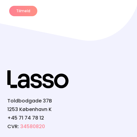
Toldbodgade 37B
1253 København K
+45 71 74 78 12
CVR:
34580820