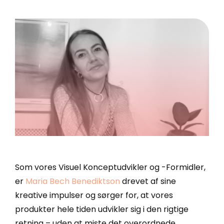
Enreach Campaigns
API-dokumentation
Lasso.dk
webCRM
Datakilder
LeadDesk
SuperOffice
Monday
Zoho CRM
Se alle værktøjer
Som vores
Visuel Konceptudvikler og -Formidler
,
er
Maria Bech Benediktson
drevet af sine
kreative impulser og sørger for, at vores
produkter hele tiden udvikler sig i den rigtige
retning – uden at miste det overordnede