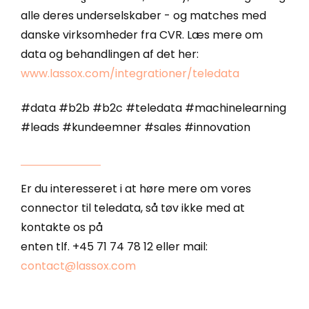
alle deres underselskaber - og matches med
danske virksomheder fra CVR. Læs mere om
data og behandlingen af det her:
www.lassox.com/integrationer/teledata
#data #b2b #b2c #teledata #machinelearning
#leads #kundeemner #sales #innovation
Er du interesseret i at høre mere om vores
connector til teledata, så tøv ikke med at
kontakte os på
enten tlf. +45 71 74 78 12 eller mail:
contact@lassox.com