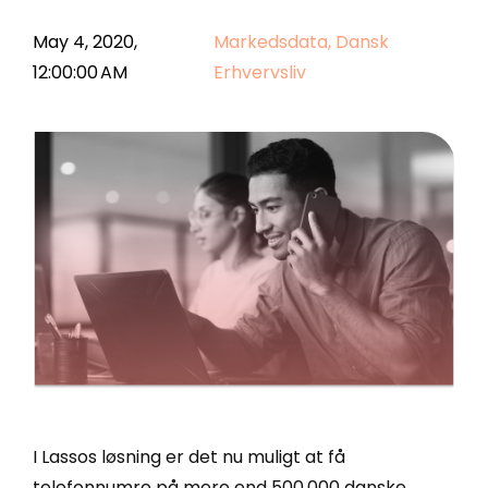
Enreach Campaigns
API-dokumentation
Lasso.dk
May 4, 2020,
Markedsdata
,
Dansk
12:00:00 AM
Erhvervsliv
webCRM
Datakilder
LeadDesk
SuperOffice
Monday
Zoho CRM
Se alle værktøjer
I Lassos løsning er det nu muligt at få
telefonnumre på mere end 500.000 danske