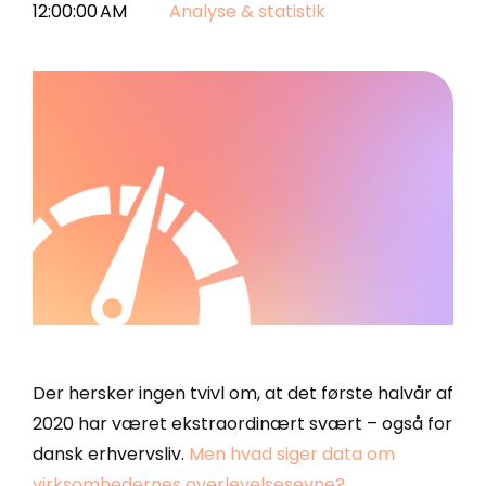
12:00:00 AM
Analyse & statistik
Enreach Campaigns
API-dokumentation
Lasso.dk
webCRM
Datakilder
LeadDesk
SuperOffice
Monday
Zoho CRM
Se alle værktøjer
Der hersker ingen tvivl om, at det første halvår af
2020 har været ekstraordinært svært – også for
dansk erhvervsliv.
Men hvad siger data om
virksomhedernes overlevelsesevne?