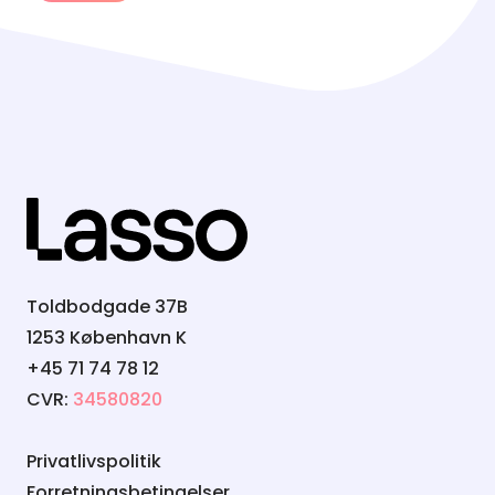
Toldbodgade 37B
1253 København K
+45 71 74 78 12
CVR:
34580820
Privatlivspolitik
Forretningsbetingelser