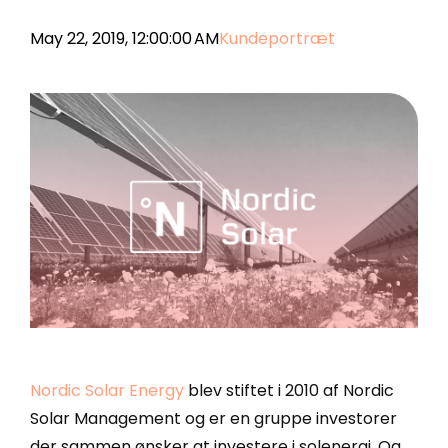
Enreach Campaigns
API-dokumentation
Lasso.dk
May 22, 2019, 12:00:00 AM
Kundeportræt
webCRM
Datakilder
LeadDesk
SuperOffice
Monday
Zoho CRM
Se alle værktøjer
Nordic Solar Energy
blev stiftet i 2010 af Nordic
Solar Management og er en gruppe investorer
der sammen ønsker at investere i solenergi. Og