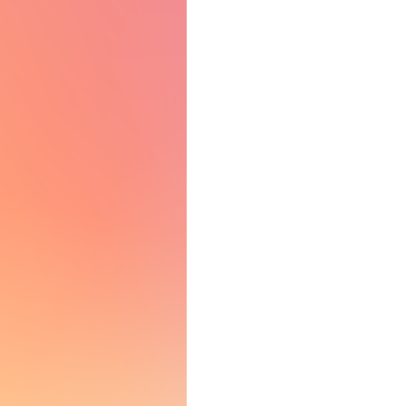
asso.dk
atis opslag i dansk erhvervsliv
am
on
a