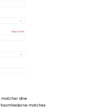
er matcher dine
e-virksomhederne matches