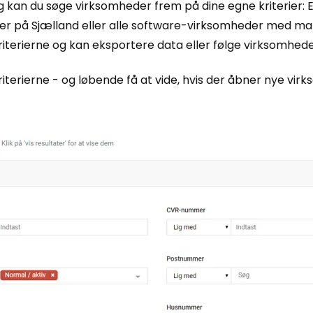
kan du søge virksomheder frem på dine egne kriterier: Er 
r på Sjælland eller alle software-virksomheder med ma
terierne og kan eksportere data eller følge virksomheder
terierne - og løbende få at vide, hvis der åbner nye virk