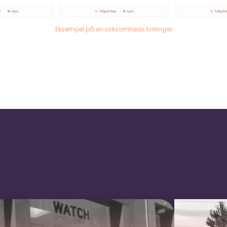
Eksempel på en virksomheds tvillinger