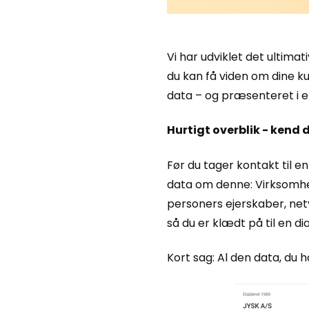
Vi har udviklet det ultimat
du kan få viden om dine k
data – og præsenteret i e
Hurtigt overblik - kend d
Før du tager kontakt til en
data om denne: Virksomhed
personers ejerskaber, net
så du er klædt på til en dia
Kort sag: Al den data, du 