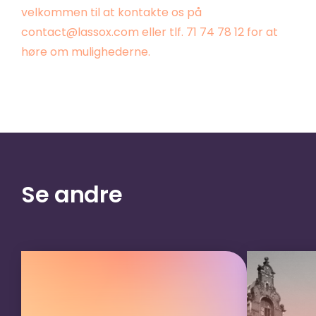
velkommen til at kontakte os på
contact@lassox.com eller tlf. 71 74 78 12 for at
høre om mulighederne.
Se andre