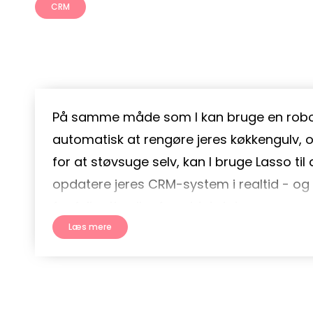
forældet data i 
CRM
systemet?
På samme måde som I kan bruge en robot
automatisk at rengøre jeres køkkengulv, 
for at støvsuge selv, kan I bruge Lasso til
opdatere jeres CRM-system i realtid - og
for fejlagtig eller forældet data.
Læs mere