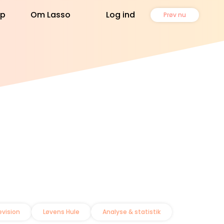
lp
Om Lasso
Log ind
Prøv nu
m Lasso
ningstagere
gget på data, udviklet af
ennesker
ød kunderne
regnskabsord
t gode selskab
artnere
asso
ammen kan vi mere
ontakt os
ge
 sidder klar - ring 7174 7812
evision
Løvens Hule
Analyse & statistik